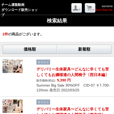
チーム凛龍動画
weclome
ダウンロード販売ショッ
New Sign Up
プ
検索結果
2
件
の商品がございます。
価格順
新着順
オススメ
デリバリー生体家具〜どんなに辛くても苦
しくてもお嬢様達の人間椅子〔西日本編〕
5,390
円
販売価格(税込):
Summer Big Sale 30%OFF CID-07 ￥7,700-
120min 発売日:2022/03/25
オススメ
デリバリー生体家具〜どんなに辛くても苦