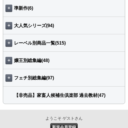
＋
準新作(6)
＋
大人気シリーズ(94)
＋
レーベル別商品一覧(515)
＋
嬢王別総集編(48)
＋
フェチ別総集編(97)
【非売品】家畜人候補生倶楽部 過去教材(47)
ようこそ ゲストさん
新規会員登録