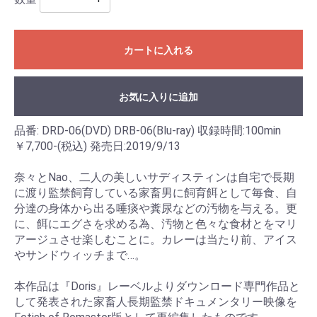
カートに入れる
お気に入りに追加
品番: DRD-06(DVD) DRB-06(Blu-ray) 収録時間:100min
￥7,700-(税込) 発売日:2019/9/13
奈々とNao、二人の美しいサディスティンは自宅で長期
に渡り監禁飼育している家畜男に飼育餌として毎食、自
分達の身体から出る唾痰や糞尿などの汚物を与える。更
に、餌にエグさを求める為、汚物と色々な食材とをマリ
アージュさせ楽しむことに。カレーは当たり前、アイス
やサンドウィッチまで…。
本作品は『Doris』レーベルよりダウンロード専門作品と
して発表された家畜人長期監禁ドキュメンタリー映像を