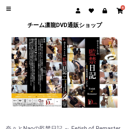
0
チーム凛龍DVD通販ショップ
奈々とNaoの監禁日記 ～ Fetish of Remaster