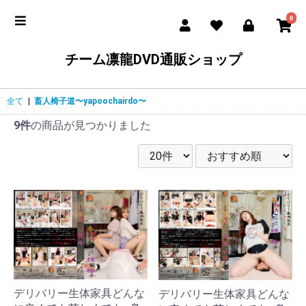
0
チーム凛龍DVD通販ショップ
全て
|
畜人椅子道〜yapoochairdo〜
9件
の商品が見つかりました
デリバリー生体家具どんな
デリバリー生体家具どんな