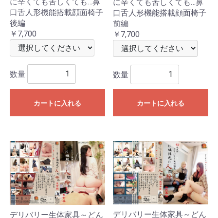
に辛くても苦しくても…鼻
に辛くても苦しくても…鼻
口舌人形機能搭載顔面椅子
口舌人形機能搭載顔面椅子
後編
前編
￥7,700
￥7,700
数量
数量
カートに入れる
カートに入れる
デリバリー生体家具～どん
デリバリー生体家具～どん