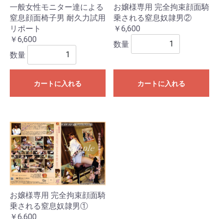
一般女性モニター達による
お嬢様専用 完全拘束顔面騎
窒息顔面椅子男 耐久力試用
乗される窒息奴隷男②
リポート
￥6,600
￥6,600
数量
数量
カートに入れる
カートに入れる
お嬢様専用 完全拘束顔面騎
乗される窒息奴隷男①
￥6,600