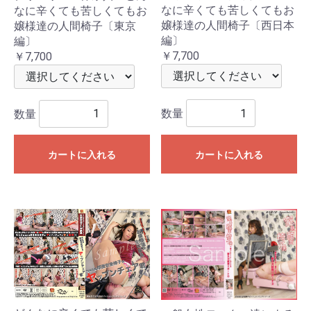
なに辛くても苦しくてもお
なに辛くても苦しくてもお
嬢様達の人間椅子〔西日本
嬢様達の人間椅子〔東京
編〕
編〕
￥7,700
￥7,700
数量
数量
カートに入れる
カートに入れる