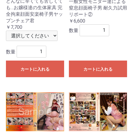
どんなに辛くても苦しくて
一般女性モニター達による
も…お嬢様達の生体家具 完
窒息顔面椅子男 耐久力試用
全拘束顔面安楽椅子男ヤッ
リポート②
プンチェア君
￥6,600
￥7,700
数量
数量
カートに入れる
カートに入れる