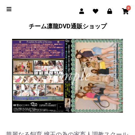
0
チーム凛龍DVD通販ショップ
華麗なる飼育 嬢王の為の家畜人調教スクール