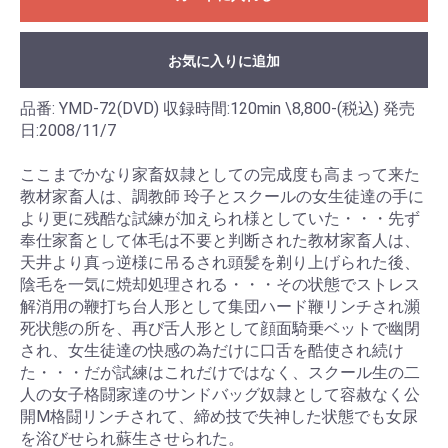
お気に入りに追加
品番: YMD-72(DVD) 収録時間:120min \8,800-(税込) 発売
日:2008/11/7
ここまでかなり家畜奴隷としての完成度も高まって来た
教材家畜人は、調教師 玲子とスクールの女生徒達の手に
より更に残酷な試練が加えられ様としていた・・・先ず
奉仕家畜として体毛は不要と判断された教材家畜人は、
天井より真っ逆様に吊るされ頭髪を剃り上げられた後、
陰毛を一気に焼却処理される・・・その状態でストレス
解消用の鞭打ち台人形として集団ハード鞭リンチされ瀕
死状態の所を、再び舌人形として顔面騎乗ベットで幽閉
され、女生徒達の快感の為だけに口舌を酷使され続け
た・・・だが試練はこれだけではなく、スクール生の二
人の女子格闘家達のサンドバッグ奴隷として容赦なく公
開M格闘リンチされて、締め技で失神した状態でも女尿
を浴びせられ蘇生させられた。