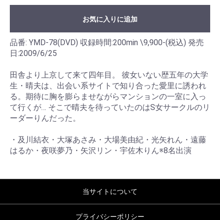
お気に入りに追加
品番: YMD-78(DVD) 収録時間:200min \9,900-(税込) 発売
日:2009/6/25
田舎より上京して来て四年目。 彼女いない歴五年の大学
生・晴夫は、出会い系サイトで知り合った愛里に誘われ
る。期待に胸を膨らませながらマンションの一室に入っ
て行くが… そこで晴夫を待っていたのはS女サークルのリ
ーダーりんだった。
・及川結衣・大塚あさみ・大場美由紀・光矢れん・遠藤
はるか・夜咲夢乃・矢沢リン・宇佐木りん※8名出演
当サイトについて
プライバシーポリシー