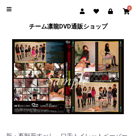
0
チーム凛龍DVD通販ショップ
新・畜獣死すべし～口舌トイレットペーパー