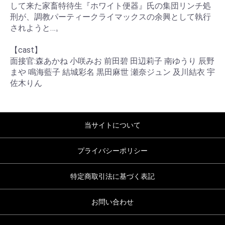
して来た家畜特待生『ホワイト便器』氏の集団リンチ処
刑が、調教パーティークライマックスの余興として執行
されようと…。
【cast】
面接官:森あかね 小咲みお 前田碧 田辺莉子 南ゆうり 辰野
まや 鳴海藍子 結城彩名 黒田麻世 瀬奈ジュン 及川結衣 宇
佐木りん
当サイトについて
プライバシーポリシー
特定商取引法に基づく表記
お問い合わせ