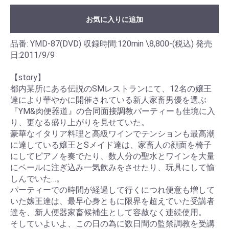
お気に入りに追加
品番: YMD-87(DVD) 収録時間:120min \8,800-(税込) 発売
日:2011/9/9
【story】
都内某所にある伝説のSMレストランにて、12名の嬢王
達により華やかに開催されている新人家畜男優を選ぶ
『YM&肉便器道』の合同面接調教パーティーも佳境に入
り、更なる盛り上がりを見せていた。
豪華なイタリア料理と高級ワインでテンションも最高潮
に達している嬢王とSメイド達は、家畜人の顔面を椅子
にしてピアノを奏でたり、数人分の聖水とワインを大量
にペールに注ぎ込み一気飲みをさせたり、玩具にして愉
しんでいた…。
パーティーでの時間が経過して行くにつれ便意も増して
いた嬢王達は、最早心身ともに限界を超えていた受講者
達を、新人便器家畜候補生として容赦なく連続使用。
そしていよいよ、この日の為に数日間の監禁調教を受講