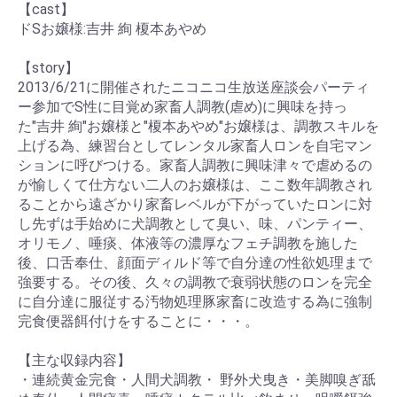
【cast】
ドSお嬢様:吉井 絢 榎本あやめ
【story】
2013/6/21に開催されたニコニコ生放送座談会パーティ
ー参加でS性に目覚め家畜人調教(虐め)に興味を持っ
た"吉井 絢"お嬢様と"榎本あやめ"お嬢様は、調教スキルを
上げる為、練習台としてレンタル家畜人ロンを自宅マン
ションに呼びつける。家畜人調教に興味津々で虐めるの
が愉しくて仕方ない二人のお嬢様は、ここ数年調教され
ることから遠ざかり家畜レベルが下がっていたロンに対
し先ずは手始めに犬調教として臭い、味、パンティー、
オリモノ、唾痰、体液等の濃厚なフェチ調教を施した
後、口舌奉仕、顔面ディルド等で自分達の性欲処理まで
強要する。その後、久々の調教で衰弱状態のロンを完全
に自分達に服従する汚物処理豚家畜に改造する為に強制
完食便器餌付けをすることに・・・。
【主な収録内容】
・連続黄金完食・人間犬調教・ 野外犬曳き・美脚嗅ぎ舐