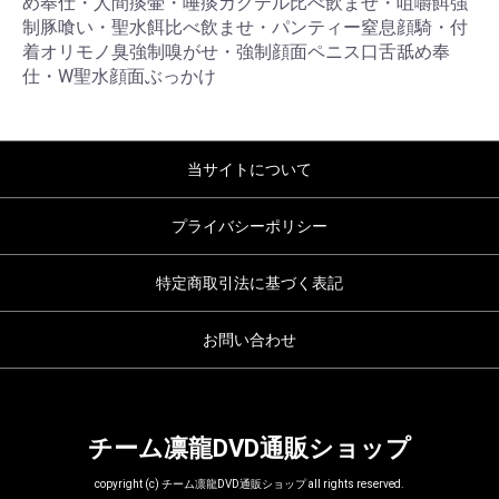
め奉仕・人間痰壷・唾痰カクテル比べ飲ませ・咀嚼餌強
制豚喰い・聖水餌比べ飲ませ・パンティー窒息顔騎・付
着オリモノ臭強制嗅がせ・強制顔面ペニス口舌舐め奉
仕・W聖水顔面ぶっかけ
当サイトについて
プライバシーポリシー
特定商取引法に基づく表記
お問い合わせ
チーム凛龍DVD通販ショップ
copyright (c) チーム凛龍DVD通販ショップ all rights reserved.