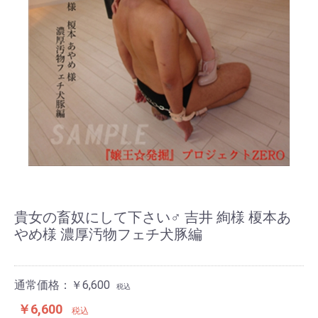
貴女の畜奴にして下さい♂ 吉井 絢様 榎本あ
やめ様 濃厚汚物フェチ犬豚編
通常価格：￥6,600
税込
￥6,600
税込