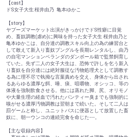
【cast】
ドS女子大生:桜井由乃 亀本ゆかこ
【story】
ヤプーズマーケット出演がきっかけでドS性癖に目覚
め、畜奴調教(虐め)に興味を持った女子大生 桜井由乃と
亀本ゆかこは、自分達の調教スキル向上の為の練習台と
して敢えて新入り畜奴ブングルを長期レンタルし、由乃
の自宅マンションベランダのダンボール箱で監禁飼育し
ていた。先ず二人の女子大生は、恐怖で許しを乞う新入
り畜奴を自分達には絶対服従な汚物処理犬として調教す
る為に理不尽で執拗な言葉責めを交え、身体から出され
るあらゆる濃厚な餌、唾、痰、咀嚼物、オシッコ、等の
体液を強制飲食させる。他には蒸れた脚、尻、オリモノ
や大量生理の経血で汚れたパンティー臭までも強制的に
嗅がせる濃厚汚物調教は翌朝まで続いた。そして二人は
罰ゲームと称し、ユニットバスに便器として放置した畜
奴に、朝一ウンコの連続完食を命じた‐‐‐。
【主な収録内容】