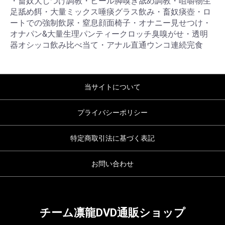
・畜奴犬しつけ調教・ヒール脚嗅ぎ舐め調教・咀嚼物生
足舐め餌・大量ミックス唾痰グラス飲み・畜奴痰壺・ロ
ートでの強制飲尿・窒息顔面椅子・オナニー見せつけ・
オナパン&大量生理パンティークロッチ臭嗅がせ・透明
器オシッコ飲み比べ当て・アナル直通ウンコ連続完食
当サイトについて
プライバシーポリシー
特定商取引法に基づく表記
お問い合わせ
チーム凛龍DVD通販ショップ