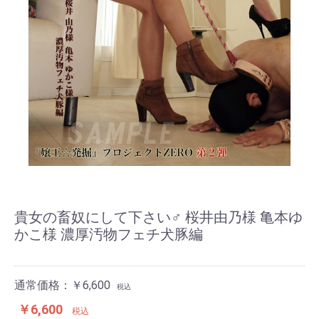
貴女の畜奴にして下さい♂ 桜井由乃様 亀本ゆ
かこ様 濃厚汚物フェチ犬豚編
通常価格：￥6,600
税込
￥6,600
税込