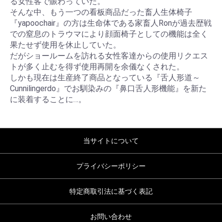
る女性客で賑わっていた。
そんな中、もう一つの看板商品だった畜人生体椅子
『yapoochair』の方は生命体である家畜人Ronが過去歴戦
での窒息のトラウマにより顔面椅子としての機能は全く
果たせず使用を休止していた。
だがショールームを訪れる女性客達からの使用リクエス
トが多く止むを得ず使用再開を余儀なくされた。
しかも現在は生産終了商品となっている『舌人形道～
Cunnilingerdo』でお馴染みの『鼻口舌人形機能』を新た
に装着することに…。
当サイトについて
プライバシーポリシー
特定商取引法に基づく表記
お問い合わせ