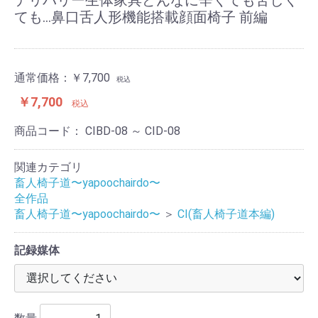
デリバリー生体家具どんなに辛くても苦しく
ても…鼻口舌人形機能搭載顔面椅子 前編
通常価格：
￥7,700
税込
￥7,700
税込
商品コード：
CIBD-08 ～ CID-08
関連カテゴリ
畜人椅子道〜yapoochairdo〜
全作品
畜人椅子道〜yapoochairdo〜
＞
CI(畜人椅子道本編)
記録媒体