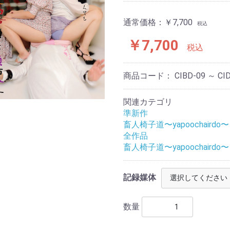
通常価格：
￥7,700
税込
￥7,700
税込
商品コード：
CIBD-09 ～ CI
関連カテゴリ
準新作
畜人椅子道〜yapoochairdo〜
全作品
畜人椅子道〜yapoochairdo〜
記録媒体
数量