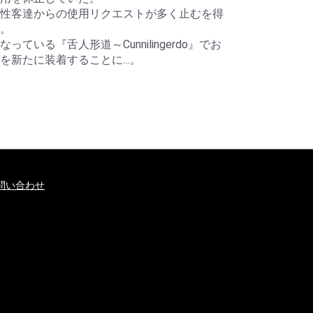
性客達からの使用リクエストが多く止むを得
。
ている『舌人形道～Cunnilingerdo』でお
を新たに装着することに…。
問い合わせ