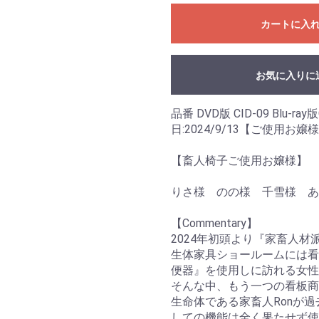
カートに入
お気に入りに
品番 DVD版 CID-09 Blu-ray
日:2024/9/13【ご使用お嬢
【畜人椅子ご使用お嬢様】
りさ様 のの様 千雪様 
【Commentary】
2024年初頭より『家畜人
生体家具ショールームには看
便器』を使用しに訪れる女性
そんな中、もう一つの看板商品だ
生命体である家畜人Ronが
しての機能は全く果たせず使