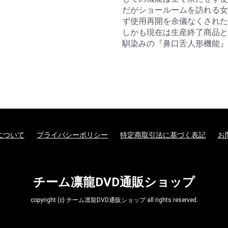
だがショールームを訪れる女
ず使用再開を余儀なくされた
しかも現在は生産終了商品となっ
馴染みの『鼻口舌人形機能』
について
プライバシーポリシー
特定商取引法に基づく表記
お
チーム凛龍DVD通販ショップ
copyright (c) チーム凛龍DVD通販ショップ all rights reserved.