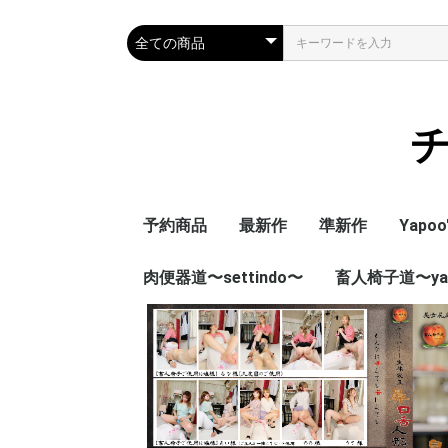
チ
予約商品
最新作
準新作
Yapoo
肉便器道〜settindo〜
畜人椅子道〜yap
YM(Ya
YS(Ya
RPD(Y
本編)
メイキ
総集編
ST(肉便器道本編)
SBR (肉便器道総集編)
CI(畜人椅子道