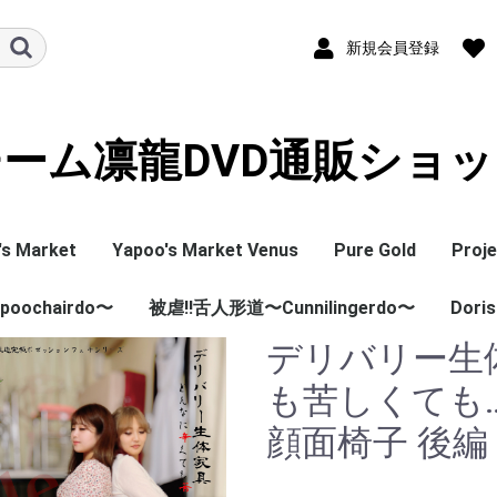
新規会員登録
ーム凛龍DVD通販ショ
's Market
Yapoo's Market Venus
Pure Gold
Proje
oochairdo〜
poo's Market
poo's Market
apoo's Market
YMV(Yapoo's Market
YVF(Yapoo's Market
被虐!!舌人形道〜Cunnilingerdo〜
PG（Pure Gold 本
PSD（Pure Gold 
Doris
ZR(P
ZSD(
ング＆番外編)
)
Venus 本編)
Venus 総集編)
編）
編）
編)
集編)
デリバリー生
本編)
HC(舌人形道本編)
DRD(
も苦しくても
顔面椅子 後編