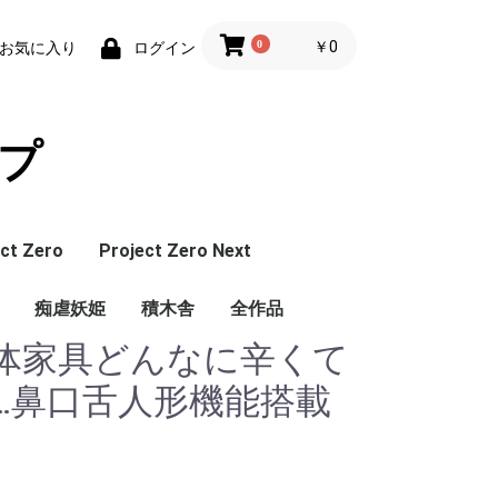
0
￥0
お気に入り
ログイン
ップ
ct Zero
Project Zero Next
総集
roject Zero 本
Project Zero 総
痴虐妖姫
ZRN(Project Zero
ZSD(Project Zero
積木舎
全作品
Next 本編)
Next 総集編)
体家具どんなに辛くて
Doris 総集編)
SRS(痴虐妖姫本編)
TH(おむつシリーズ 本
MOP(おむつシリーズ
編)
総集編)
…鼻口舌人形機能搭載