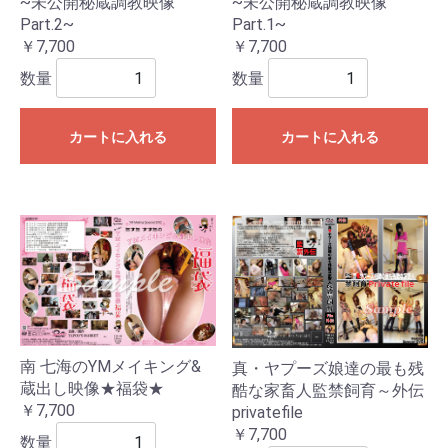
~未公開秘蔵調教映像
~未公開秘蔵調教映像
Part.2~
Part.1~
￥7,700
￥7,700
数量
数量
カートに入れる
カートに入れる
南 七海のYMメイキング&
真・ヤプーズ娘達の最も残
蔵出し映像★福袋★
酷な家畜人監禁飼育～外伝
￥7,700
privatefile
￥7,700
数量