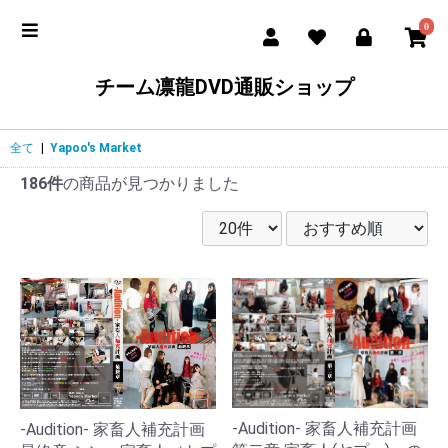
0
チーム凛龍DVD通販ショップ
全て
|
Yapoo's Market
186件
の商品が見つかりました
-Audition- 家畜人補充計画
-Audition- 家畜人補充計画