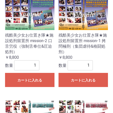
残酷美少女お仕置き隊★施
残酷美少女お仕置き隊★施
設処刑留置所 mission-2 口
設処刑留置所 mission-1 拷
舌労役（強制舌奉仕&圧迫
問極刑（集団虐待&格闘処
処刑）
刑）
￥8,800
￥8,800
数量
数量
カートに入れる
カートに入れる