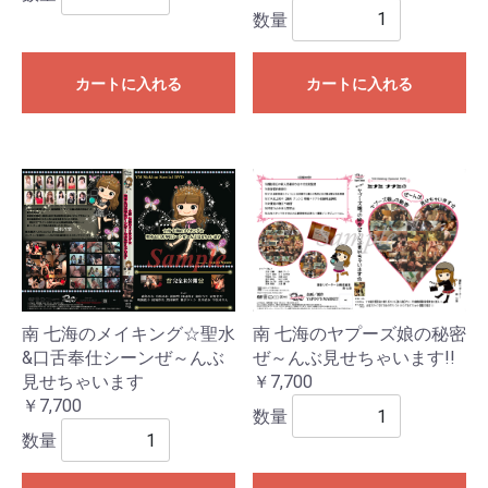
数量
カートに入れる
カートに入れる
南 七海のメイキング☆聖水
南 七海のヤプーズ娘の秘密
&口舌奉仕シーンぜ～んぶ
ぜ～んぶ見せちゃいます!!
見せちゃいます
￥7,700
￥7,700
数量
数量