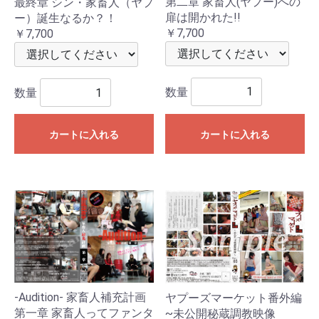
第二章 家畜人(ヤプー)への
最終章 シン・家畜人（ヤプ
扉は開かれた!!
ー）誕生なるか？！
￥7,700
￥7,700
数量
数量
カートに入れる
カートに入れる
-Audition- 家畜人補充計画
ヤプーズマーケット番外編
第一章 家畜人ってファンタ
~未公開秘蔵調教映像