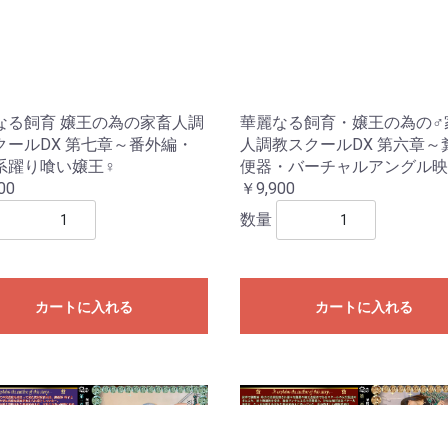
なる飼育 嬢王の為の家畜人調
華麗なる飼育・嬢王の為の♂
クールDX 第七章～番外編・
人調教スクールDX 第六章～
系躍り喰い嬢王♀
便器・バーチャルアングル映
00
￥9,900
数量
カートに入れる
カートに入れる