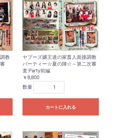
ヤプーズ嬢王達の家畜人面接調教
調教
パーティー☆夏の陣☆～第二次審
審
査:Party前編
￥8,800
数量
カートに入れる