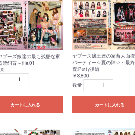
ヤプーズ嬢王達の家畜人面接
ヤプーズ娘達の最も残酷な家
パーティー☆夏の陣☆～最終
禁飼育～file.01
査:Party後編
00
￥8,800
数量
カートに入れる
カートに入れる