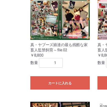
真・ヤプーズ娘達の最も残酷な家
真・
畜人監禁飼育～file.02
畜人監
￥8,800
￥8,8
数量
数量
カートに入れる