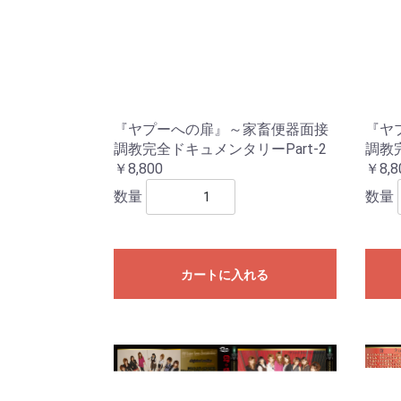
『ヤプーへの扉』～家畜便器面接
『ヤ
調教完全ドキュメンタリーPart-2
調教完
￥8,800
￥8,8
数量
数量
カートに入れる