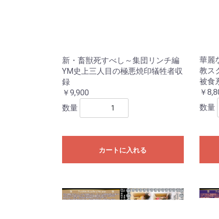
華麗
新・畜獣死すべし～集団リンチ編
教ス
YM史上三人目の極悪焼印犠牲者収
被食
録
￥8,8
￥9,900
数量
数量
カートに入れる