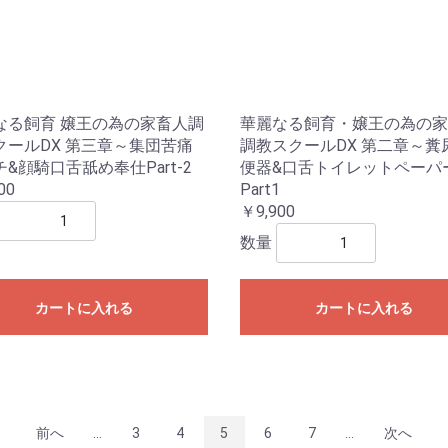
なる飼育 嬢王の為の家畜人調
華麗なる飼育・嬢王の為の家
クールDX 第三章～集団苦痛
調教スクールDX 第二章～糞
&顔騎口舌舐め奉仕Part-2
便器&口舌トイレットペーパ
00
Part1
￥9,900
数量
カートに入れる
カートに入れる
前へ
...
3
4
5
6
7
...
次へ