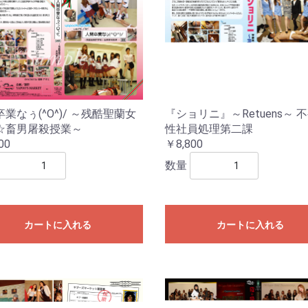
業なぅ(^O^)/ ～残酷聖蘭女
『ショリニ』～Retuens～ 
☆畜男屠殺授業～
性社員処理第二課
00
￥8,800
数量
カートに入れる
カートに入れる