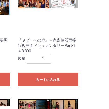
不要男
『ヤプーへの扉』～家畜便器面接
調教完全ドキュメンタリーPart-3
￥8,800
数量
カートに入れる