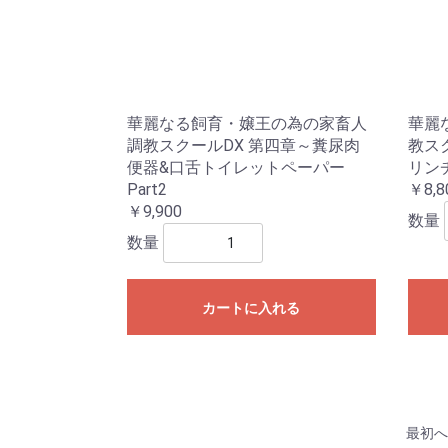
華麗なる飼育・嬢王の為の家畜人
華麗
調教スクールDX 第四章～糞尿肉
教ス
便器&口舌トイレットペーパー
リンチ
Part2
￥8,8
￥9,900
数量
数量
カートに入れる
最初へ