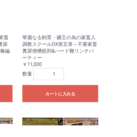
家畜
華麗なる飼育・嬢王の為の家畜人
糞尿
調教スクールDX第五章～不要家畜
像編
糞尿便槽処刑&ハード鞭リンチパ
ーティー
￥11,000
数量
カートに入れる