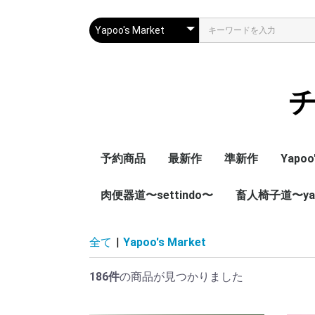
チ
予約商品
最新作
準新作
Yapoo
肉便器道〜settindo〜
畜人椅子道〜yap
YM(Ya
YS(Ya
RPD(Y
本編)
メイキ
総集編
ST(肉便器道本編)
SBR (肉便器道総集編)
CI(畜人椅子道
全て
|
Yapoo's Market
186件
の商品が見つかりました