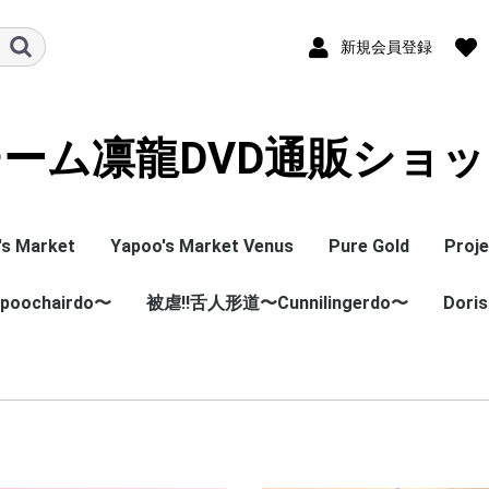
新規会員登録
ーム凛龍DVD通販ショ
's Market
Yapoo's Market Venus
Pure Gold
Proje
oochairdo〜
poo's Market
poo's Market
apoo's Market
YMV(Yapoo's Market
YVF(Yapoo's Market
被虐!!舌人形道〜Cunnilingerdo〜
PG（Pure Gold 本
PSD（Pure Gold 
Doris
ZR(P
ZSD(
ング＆番外編)
)
Venus 本編)
Venus 総集編)
編）
編）
編)
集編)
本編)
HC(舌人形道本編)
DRD(