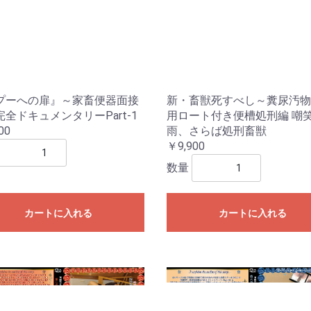
プーへの扉』～家畜便器面接
新・畜獣死すべし～糞尿汚物
全ドキュメンタリーPart-1
用ロート付き便槽処刑編 嘲
00
雨、さらば処刑畜獣
￥9,900
数量
カートに入れる
カートに入れる