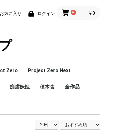
0
￥0
お気に入り
ログイン
ップ
ct Zero
Project Zero Next
総集
roject Zero 本
Project Zero 総
痴虐妖姫
ZRN(Project Zero
ZSD(Project Zero
積木舎
全作品
Next 本編)
Next 総集編)
Doris 総集編)
SRS(痴虐妖姫本編)
TH(おむつシリーズ 本
MOP(おむつシリーズ
編)
総集編)