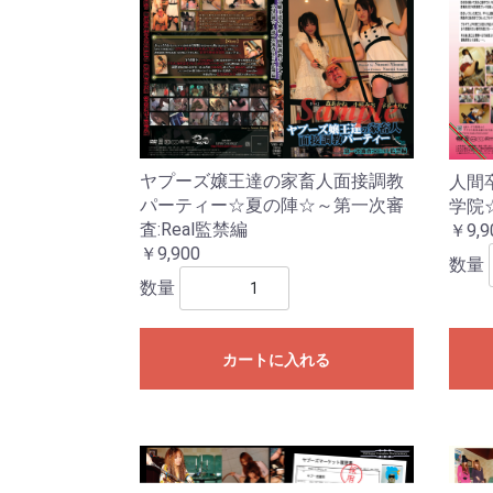
ヤプーズ嬢王達の家畜人面接調教
人間卒
パーティー☆夏の陣☆～第一次審
学院
査:Real監禁編
￥9,9
￥9,900
数量
数量
カートに入れる