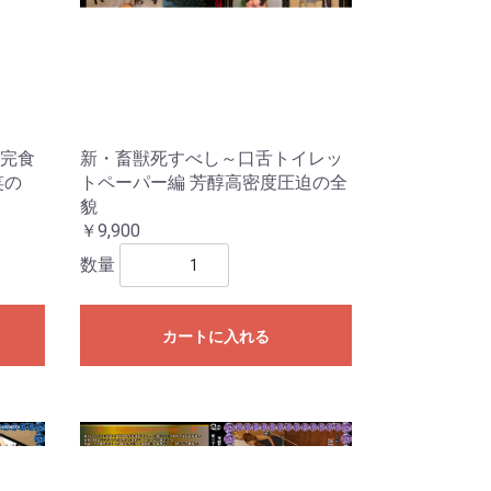
完食
新・畜獣死すべし～口舌トイレッ
笑の
トペーパー編 芳醇高密度圧迫の全
貌
￥9,900
数量
カートに入れる