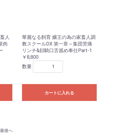
畜人
華麗なる飼育 嬢王の為の家畜人調
尿肉
教スクールDX 第一章～集団苦痛
ー
リンチ&顔騎口舌舐め奉仕Part-1
￥8,800
数量
カートに入れる
最後へ