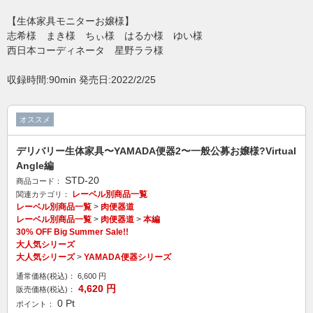
当サイトについて
お問い合わせ
【生体家具モニターお嬢様】
特定商取引法に基づく表記
プライバシーポリシー
志希様 まき様 ちぃ様 はるか様 ゆい様
西日本コーディネータ 星野ララ様
Copyright © 2005- 2026 チーム凛龍ダウンロードサイト All rights reserved.
収録時間:90min 発売日:2022/2/25
オススメ
デリバリー生体家具〜YAMADA便器2〜一般公募お嬢様?Virtual
Angle編
STD-20
商品コード：
レーベル別商品一覧
関連カテゴリ：
レーベル別商品一覧
>
肉便器道
レーベル別商品一覧
>
肉便器道
>
本編
30% OFF Big Summer Sale!!
大人気シリーズ
大人気シリーズ
>
YAMADA便器シリーズ
通常価格(税込)：
6,600
円
4,620
円
販売価格(税込)：
0
Pt
ポイント：