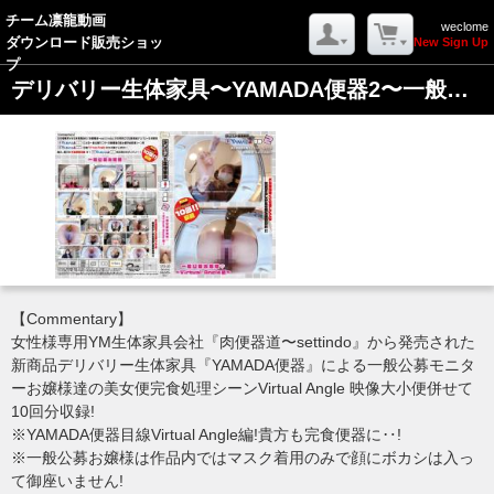
-->
チーム凛龍動画
weclome
ダウンロード販売ショッ
New Sign Up
戻る
プ
デリバリー生体家具〜YAMADA便器2〜一般公募お嬢様?Virtual Angle編
ログイン
MYページ
カートを見る
(Log In)
(My Page)
(Your Cart)
ようこそ ゲストさん
【Commentary】
新規会員登録
女性様専用YM生体家具会社『肉便器道〜settindo』から発売された
新商品デリバリー生体家具『YAMADA便器』による一般公募モニタ
ーお嬢様達の美女便完食処理シーンVirtual Angle 映像大小便併せて
10回分収録!
※YAMADA便器目線Virtual Angle編!貴方も完食便器に‥!
※一般公募お嬢様は作品内ではマスク着用のみで顔にボカシは入っ
て御座いません!