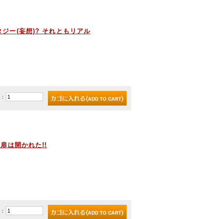
ンタジー(妄想)? それともリアル
)：
の扉は開かれた!!
)：