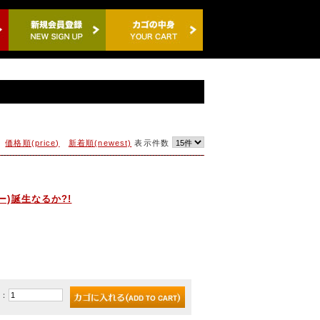
価格順(price)
新着順(newest)
表示件数
プー)誕生なるか?!
)：