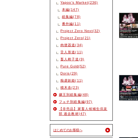
Yapoo's Market(236)
本編(147)
総集編(78)
番外編(11)
Project Zero Next(32)
Project Zero(21)
肉便器道(34)
舌人形道(11)
畜人椅子道(9)
Pure Gold(52)
Doris(29)
痴虐妖姫(11)
積木舎(23)
嬢王別総集編(48)
フェチ別総集編(97)
【非売品】家畜人候補生倶楽
部 過去教材(47)
はじめてのお客様へ