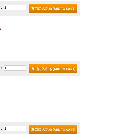
)：
1
)：
)：