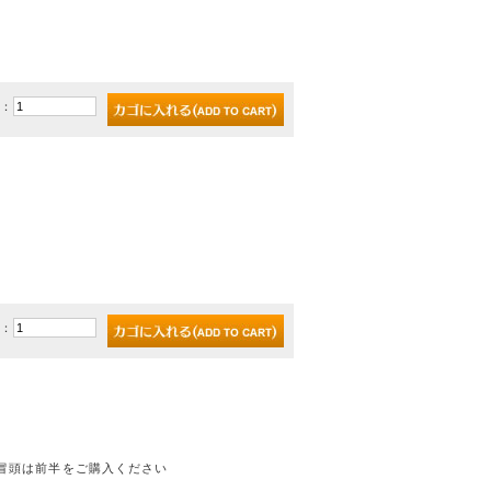
)：
)：
冒頭は前半をご購入ください