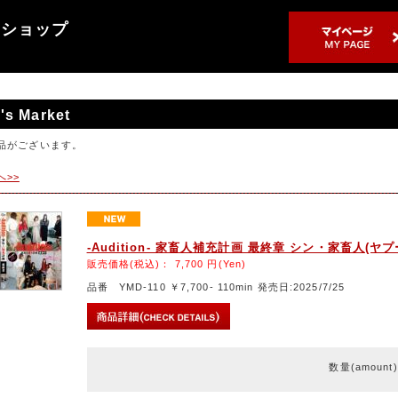
売ショップ
's Market
品がございます。
へ>>
-Audition- 家畜人補充計画 最終章 シン・家畜人(ヤ
販売価格(税込)：
7,700
円(Yen)
品番 YMD-110 ￥7,700- 110min 発売日:2025/7/25
数量(amount