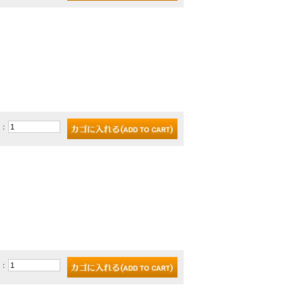
)：
)：