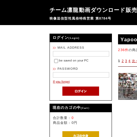
チーム凛龍動画ダウンロード販
映像送信型性風俗特殊営業 第8784号
ログイン
(Login)
Yapoo
MAIL ADDRESS
236件
の商
be saved on your PC
1
2
3
4
次
PASSWORD
If you forget
現在のカゴの中
(Cart）
合計数量：
0
商品金額：
0円