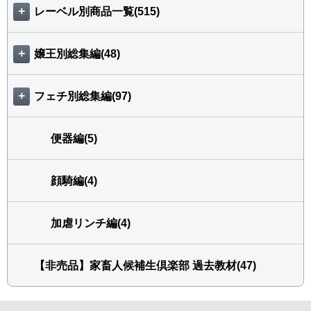
＋
レーベル別商品一覧(515)
＋
嬢王別総集編(48)
＋
フェチ別総集編(97)
便器編(5)
顔騎編(4)
加虐リンチ編(4)
【非売品】家畜人候補生倶楽部 過去教材(47)