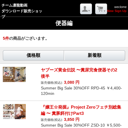
チーム凛龍動画
weclome
ダウンロード販売ショッ
New Sign Up
プ
便器編
5
件
の商品がございます。
価格順
新着順
ヤプーズ黄金伝説 〜糞尿完食便器その2
後半
3,080
円
販売価格(税込):
Summer Big Sale 30%OFF RPD-45 ￥4,400-
120min
『嬢王☆発掘』Project Zeroフェチ別総集
編 〜 糞豚餌付けPart3
3,850
円
販売価格(税込):
Summer Big Sale 30%OFF ZSD-10 ￥5,500-