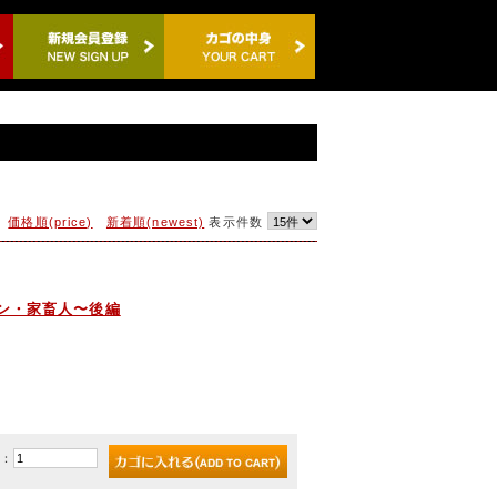
価格順(price)
新着順(newest)
表示件数
シン・家畜人〜後編
)：