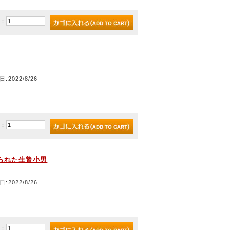
)：
日:2022/8/26
)：
られた生贄小男
日:2022/8/26
)：