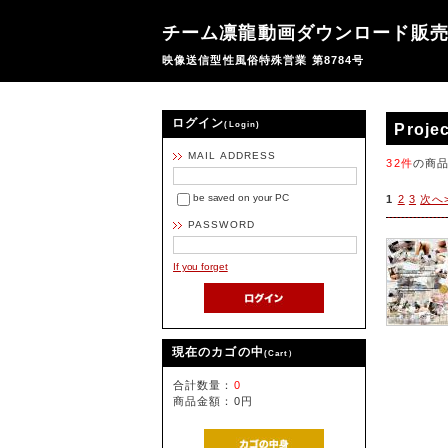
チーム凛龍動画ダウンロード販
映像送信型性風俗特殊営業 第8784号
ログイン
(Login)
Projec
MAIL ADDRESS
32件
の商
be saved on your PC
1
2
3
次へ
PASSWORD
If you forget
現在のカゴの中
(Cart）
合計数量：
0
商品金額：
0円