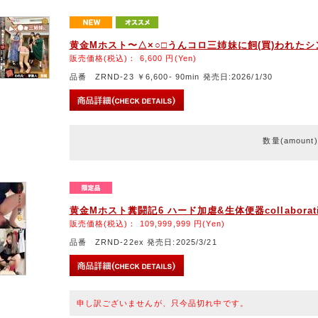
黄金Mホスト〜△×○□うんコロ三姉妹に飼(買)われた
販売価格(税込)：
6,600
円(Yen)
品番 ZRND-23 ￥6,600- 90min 発売日:2026/1/30
数量(amount
黄金Mホスト糞闘記6 ハード加虐&生体便器collabor
販売価格(税込)：
109,999,999
円(Yen)
品番 ZRND-22ex 発売日:2025/3/21
申し訳ございませんが、只今品切れ中です。