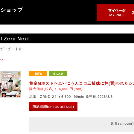
売ショップ
t Zero Next
品がございます。
>>
黄金Mホスト〜△×○□うんコロ三姉妹に飼(買)われた
販売価格(税込)：
6,600
円(Yen)
品番 ZRND-24 ￥6,600- 90min 発売日:2026/3/6
数量(amount