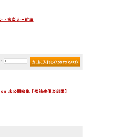
シン・家畜人〜前編
)：
ation 未公開映像【候補生倶楽部限】