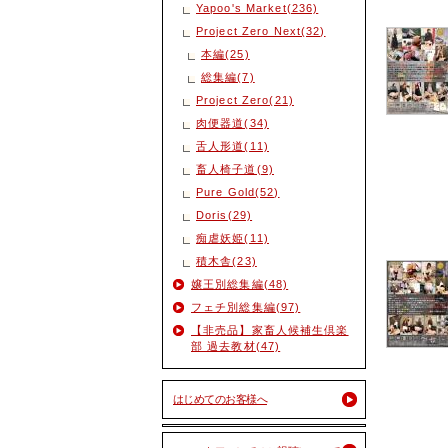
Yapoo's Market(236)
Project Zero Next(32)
本編(25)
総集編(7)
Project Zero(21)
肉便器道(34)
舌人形道(11)
畜人椅子道(9)
Pure Gold(52)
Doris(29)
痴虐妖姫(11)
積木舎(23)
嬢王別総集編(48)
フェチ別総集編(97)
【非売品】家畜人候補生倶楽
部 過去教材(47)
はじめてのお客様へ