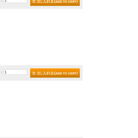
)：
)：