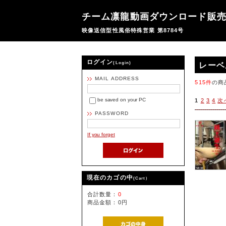
チーム凛龍動画ダウンロード販
映像送信型性風俗特殊営業 第8784号
ログイン
(Login)
レーベ
MAIL ADDRESS
515件
の商
be saved on your PC
1
2
3
4
次
PASSWORD
If you forget
現在のカゴの中
(Cart）
合計数量：
0
商品金額：
0円