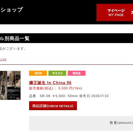
売ショップ
ル別商品一覧
品がございます。
へ>>
嬢王誕生 In China 06
販売価格(税込)：
5,500
円(Yen)
品番 SR-08 ￥5,500- 50min 発売日:2026/7/10
数量(amount