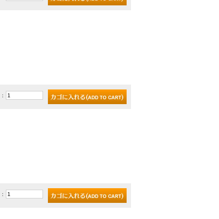
)：
)：