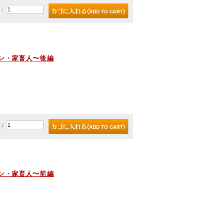
)：
シン・家畜人〜後編
)：
シン・家畜人〜前編