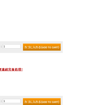
)：
便連続完食処理!
)：