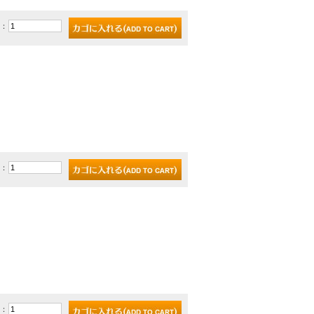
)：
)：
)：