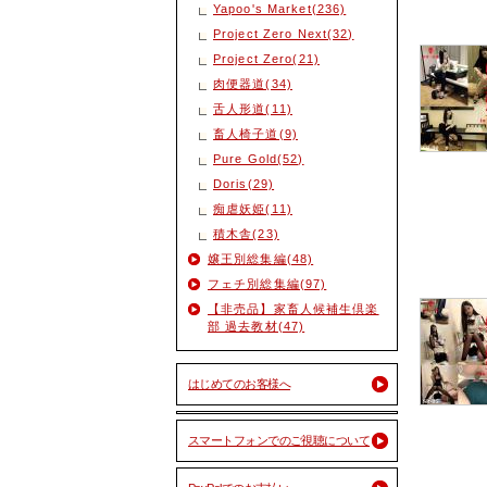
Yapoo's Market(236)
Project Zero Next(32)
Project Zero(21)
肉便器道(34)
舌人形道(11)
畜人椅子道(9)
Pure Gold(52)
Doris(29)
痴虐妖姫(11)
積木舎(23)
嬢王別総集編(48)
フェチ別総集編(97)
【非売品】家畜人候補生倶楽
部 過去教材(47)
はじめてのお客様へ
スマートフォンでのご視聴について