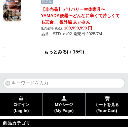
限定品
【非売品】デリバリー生体家具〜
YAMADA便器〜どんなに辛くて苦しくて
も完食… 番外編 あいさん
109,999,999
円
販売価格(税込):
品番 STD_ex02 発売日:2025/7/4
もっとみる(＋15件)
ログイン
MYページ
カートを見る
(Log In)
(My Page)
(Your Cart)
商品カテゴリ