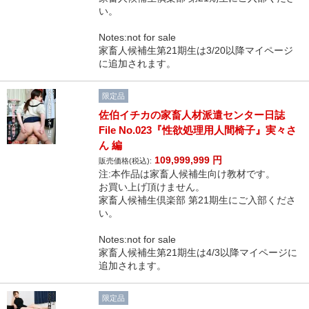
い。
Notes:not for sale
家畜人候補生第21期生は3/20以降マイページ
に追加されます。
限定品
佐伯イチカの家畜人材派遣センター日誌
File No.023『性欲処理用人間椅子』実々さ
ん 編
109,999,999
円
販売価格(税込):
注:本作品は家畜人候補生向け教材です。
お買い上げ頂けません。
家畜人候補生倶楽部 第21期生にご入部くださ
い。
Notes:not for sale
家畜人候補生第21期生は4/3以降マイページに
追加されます。
限定品