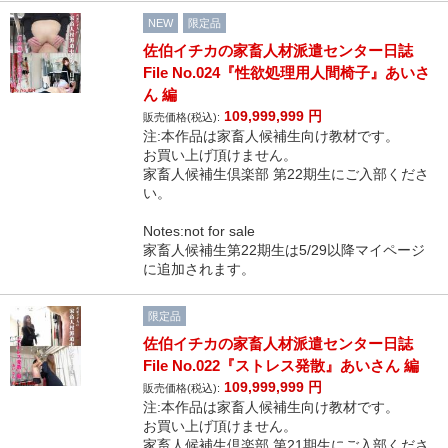
NEW
限定品
佐伯イチカの家畜人材派遣センター日誌
File No.024『性欲処理用人間椅子』あいさ
ん 編
109,999,999
円
販売価格(税込):
注:本作品は家畜人候補生向け教材です。
お買い上げ頂けません。
家畜人候補生倶楽部 第22期生にご入部くださ
い。
Notes:not for sale
家畜人候補生第22期生は5/29以降マイページ
に追加されます。
限定品
佐伯イチカの家畜人材派遣センター日誌
File No.022『ストレス発散』あいさん 編
109,999,999
円
販売価格(税込):
注:本作品は家畜人候補生向け教材です。
お買い上げ頂けません。
家畜人候補生倶楽部 第21期生にご入部くださ