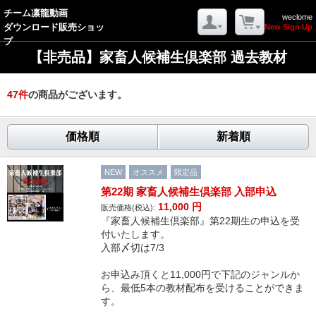
チーム凛龍動画
weclome
ダウンロード販売ショッ
New Sign Up
プ
【非売品】家畜人候補生倶楽部 過去教材
47
件
の商品がございます。
価格順
新着順
NEW
オススメ
限定品
第22期 家畜人候補生倶楽部 入部申込
11,000
円
販売価格(税込):
『家畜人候補生倶楽部』第22期生の申込を受
付いたします。
入部〆切は7/3
お申込み頂くと11,000円で下記のジャンルか
ら、最低5本の教材配布を受けることができま
す。