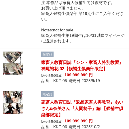
注:本作品は家畜人候補生向け教材です。
お買い上げ頂けません。
家畜人候補生倶楽部 第19期生にご入部くださ
い。
Notes:not for sale
家畜人候補生第19期生は10/31以降マイページ
に追加されます。
限定品
家畜人教育日誌『シン・家畜人特別教習』
神尾裕花 02【候補生倶楽部限定】
109,999,999
円
販売価格(税込):
品番 KKF-05 発売日:2025/9/19
限定品
家畜人教育日誌『返品家畜人再教育』あい
さん&奈美さん『人間椅子』編 【候補生倶
楽部限定】
109,999,999
円
販売価格(税込):
品番 KKF-06 発売日:2025/10/2