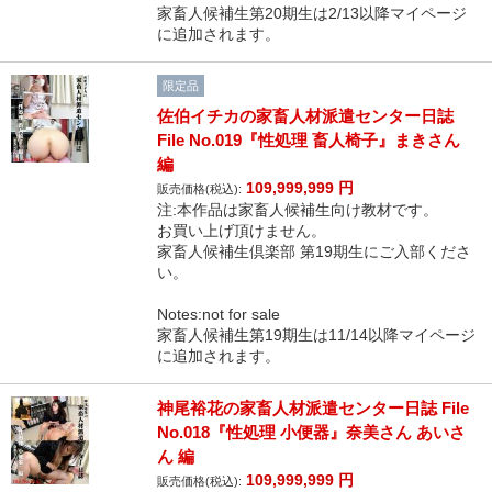
家畜人候補生第20期生は2/13以降マイページ
に追加されます。
限定品
佐伯イチカの家畜人材派遣センター日誌
File No.019『性処理 畜人椅子』まきさん
編
109,999,999
円
販売価格(税込):
注:本作品は家畜人候補生向け教材です。
お買い上げ頂けません。
家畜人候補生倶楽部 第19期生にご入部くださ
い。
Notes:not for sale
家畜人候補生第19期生は11/14以降マイページ
に追加されます。
神尾裕花の家畜人材派遣センター日誌 File
No.018『性処理 小便器』奈美さん あいさ
ん 編
109,999,999
円
販売価格(税込):