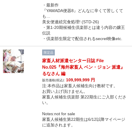
・最新作
『YAMADA便器8』どんなに辛くて苦しくて
も…
美女便連続完食処理! (STD-26)
・第1-20期候補生倶楽部とは違う内容の嬢王
伝説
・倶楽部生限定で配信されるsecret映像etc.
限定品
家畜人材派遣センター日誌 File
No.025『海外家畜人 ベン・ジョン 派遣』
るなさん 編
109,999,999
円
販売価格(税込):
注:本作品は家畜人候補生向け教材です。
お買い上げ頂けません。
家畜人候補生倶楽部 第22期生にご入部くださ
い。
Notes:not for sale
家畜人候補生第22期生は6/12以降マイページ
に追加されます。