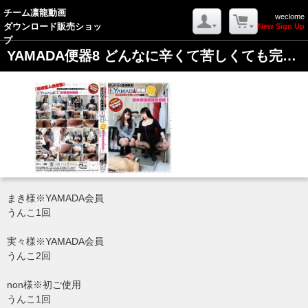
-->
チーム凛龍動画
weclome
ダウンロード販売ショッ
New Sign Up
戻る
プ
YAMADA便器8 どんなに辛くて苦しくても完食…美女便連続完食処理!
ログイン
MYページ
カートを見る
(Log In)
(My Page)
(Your Cart)
ようこそ ゲストさん
まき様※YAMADA会員
新規会員登録
うんこ1回
実々様※YAMADA会員
うんこ2回
non様※初ご使用
うんこ1回