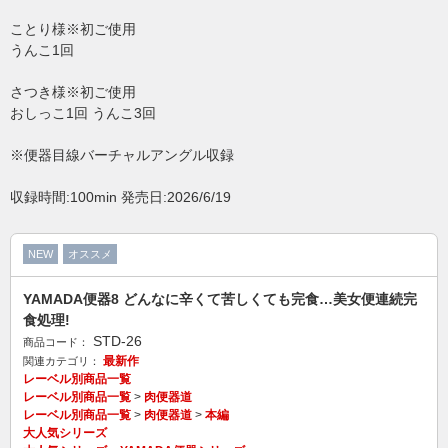
当サイトについて
お問い合わせ
ことり様※初ご使用
特定商取引法に基づく表記
プライバシーポリシー
うんこ1回
Copyright © 2005- 2026 チーム凛龍ダウンロードサイト All rights reserved.
さつき様※初ご使用
おしっこ1回 うんこ3回
※便器目線バーチャルアングル収録
収録時間:100min 発売日:2026/6/19
NEW
オススメ
YAMADA便器8 どんなに辛くて苦しくても完食…美女便連続完
食処理!
STD-26
商品コード：
最新作
関連カテゴリ：
レーベル別商品一覧
レーベル別商品一覧
>
肉便器道
レーベル別商品一覧
>
肉便器道
>
本編
大人気シリーズ