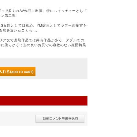
ィで多くのAV作品に出演、特にスイッチャーとして
ン第二弾!
S女性として目覚め、YM嬢王としてヤプー面接官を
も席を置いたことも…。
はリア友で凛龍作品では共演作品が多く、ダブルでの
特に柔らかくて形の良いお尻での容赦のない顔面騎乗