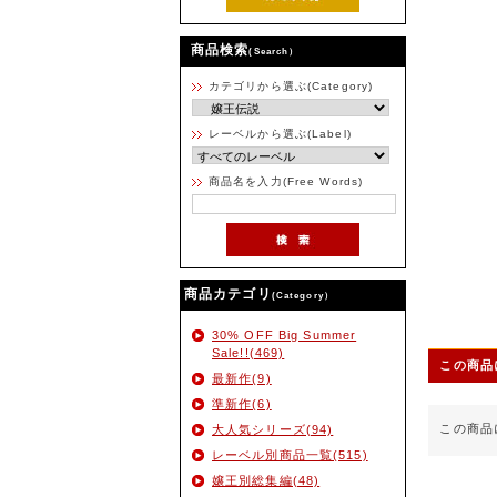
商品検索
(Search）
カテゴリから選ぶ(Category)
レーベルから選ぶ(Label)
商品名を入力(Free Words)
商品カテゴリ
(Category）
30% OFF Big Summer
Sale!!(469)
この商品
最新作(9)
準新作(6)
この商品
大人気シリーズ(94)
レーベル別商品一覧(515)
嬢王別総集編(48)