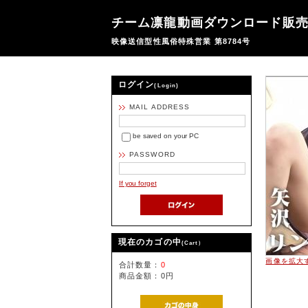
チーム凛龍動画ダウンロード販
映像送信型性風俗特殊営業 第8784号
ログイン
(Login)
MAIL ADDRESS
be saved on your PC
PASSWORD
If you forget
現在のカゴの中
(Cart）
画像を拡大
合計数量：
0
商品金額：
0円