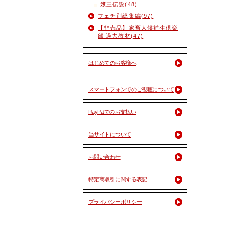
嬢王伝説(48)
フェチ別総集編(97)
【非売品】家畜人候補生倶楽
部 過去教材(47)
はじめてのお客様へ
スマートフォンでのご視聴について
PayPalでのお支払い
当サイトについて
お問い合わせ
特定商取引に関する表記
プライバシーポリシー