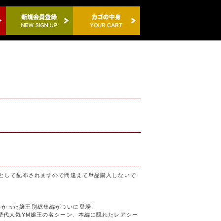
材として配布されますので間違えて単品購入しないで
かった嬢王別総集編がついに登場!!
た歴代人気YM嬢王の名シーン、本編に隠れたレアシー