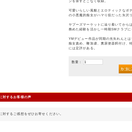
ンを余すとこなく収録。
可愛いらしい風貌とエロティックなボデ
の小悪魔的痴女がハマり役だった矢沢リ
ヤプーズマーケットに辿り着いてからは
務めた経験を活かし一時期SMクラブに
YMデビュー作品が同期の光矢れんと
痴女責め、鞭加虐、糞尿便器餌付け、
には定評がある。
数量：
に対するお客様の声
に対するご感想をぜひお寄せください。