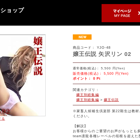
売ショップ
商品コード：
YJO-48
嬢王伝説 矢沢リン 02
通常価格(税込)：
5,500
円(Yen)
販売価格(税込)：
5,500
円(Yen)
ポイント：
0
Pt
関連カテゴリ：
嬢王別総集編
嬢王別総集編
>
嬢王伝説
※家畜人候補生倶楽部 第22期生は教
ください。
する
【解説】
お客様からのご要望のお声がもっとも多
team凛龍各種レーベルの垣根を超え