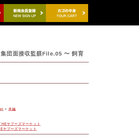
団面接収監躾File.05 〜 飼育
et
>
本編
THEヤプーズマーケット
HEヤプーズマーケット