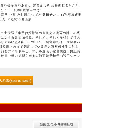
も 潮谷優子瀬谷あみな 宮澤ましろ 吉井絢椎名ちさと
ちひろ 三浦夏帆松浦みつき
田麻世 小咲 みお鳳生つばき 飯田せいこ (YM専属嬢王
りん ※総勢22名出演
コニコ生放送『集団お嬢様達の座談会☆梅雨の陣』の裏
者に対する集団面接躾。そして、それと並行して行わ
アル収監&躾。このFile.05飼育編では、座談会パ
M収監部屋の檻で飼育している新人家畜候補生に対し
、顔面ディルド奉仕、アナル直食い家畜便器、餌皿黄
生放送中盤の新型完全拘束顔面騎乗椅子の試用シーン