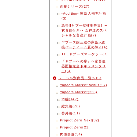
面接シリーズ(27)
-Audition- 家畜人補充計画
(3)
急告!!ヤプー候補生募集!!〜
衣食住付き〜 女神達のスペ
シャルな畜産計画(7)
ヤプーズ嬢王達の家畜人面
接パーティー☆夏の陣☆(4)
THEヤプーズマーケット(7)
『ヤプーへの扉』〜家畜便
器面接完全ドキュメンタリ
ー(6)
レーベル別商品一覧(515)
Yapoo's Market Venus(57)
Yapoo's Market(236)
本編(147)
総集編(78)
番外編(11)
Project Zero Next(32)
Project Zero(21)
肉便器道(34)