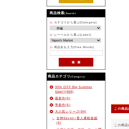
商品検索
(Search）
カテゴリから選ぶ(Category)
レーベルから選ぶ(Label)
商品名を入力(Free Words)
商品カテゴリ
(Category）
30% OFF Big Summer
Sale!!(469)
最新作(9)
準新作(6)
この商品
大人気シリーズ(94)
女神Seven♀畜人屠殺遊戯
(5)
この商品