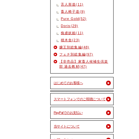
舌人形道(11)
畜人椅子道(9)
Pure Gold(52)
Doris(29)
痴虐妖姫(11)
積木舎(23)
嬢王別総集編(48)
フェチ別総集編(97)
【非売品】家畜人候補生倶楽
部 過去教材(47)
はじめてのお客様へ
スマートフォンでのご視聴について
PayPalでのお支払い
当サイトについて