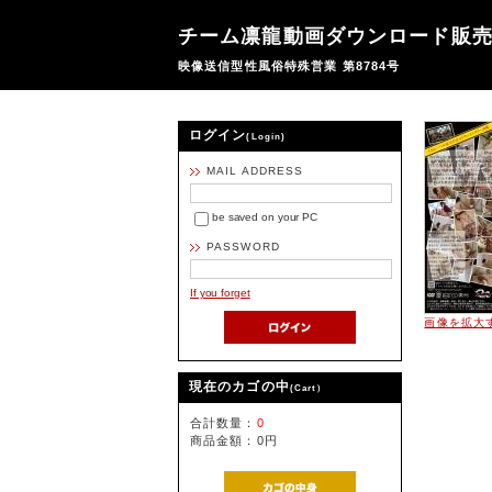
チーム凛龍動画ダウンロード販
映像送信型性風俗特殊営業 第8784号
ログイン
(Login)
MAIL ADDRESS
be saved on your PC
PASSWORD
If you forget
画像を拡大
現在のカゴの中
(Cart）
合計数量：
0
商品金額：
0円