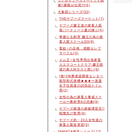
リアルヤプーズマーケット開
催!!屠殺or出荷?!(6)
大集団シリーズ(52)
THEヤプーズマーケット(7)
ヤプーズ嬢王達の家畜人面
接パーティー☆夏の陣☆(4)
華麗なる飼育 嬢王の為の家
畜人躾スクールDX(8)
畜奴♂の品格…残酷セレブ
サークル(5)
エム王♂女性専用出張家畜
人エスコートクラブ 嬢王様
達の新人Mホスト買い(6)
(株)YM豚便器開発センター
新型和式便槽★★★〜派遣
女子社員達の試供品トイレ
男(2)
女性の為の家畜人養成スク
ール〜教材男Kの悲劇(9)
ヤプーズ娘達の超破壊宣言!!
戦慄生け贄男(6)
ヤプーズ的・23人女性達の
家畜人製造実習(5)
YAMADA便器シリーズ(13)