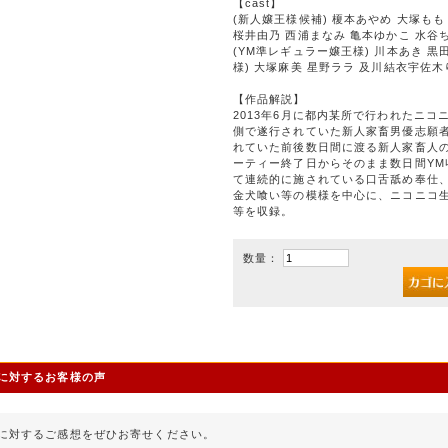
【cast】
(新人嬢王様候補) 榎本あやめ 大塚も
桜井由乃 西浦まなみ 亀本ゆかこ 水谷
(YM準レギュラー嬢王様) 川本あき 黒
様) 大塚麻美 星野ララ 及川結衣宇佐木
【作品解説】
2013年6月に都内某所で行われたニ
側で遂行されていた新人家畜男優志願
れていた前後数日間に渡る新人家畜人のリ
ーティー終了日からそのまま数日間Y
て連続的に施されている口舌舐め奉仕
金犬喰い等の模様を中心に、ニコニコ
等を収録。
数量：
に対するお客様の声
に対するご感想をぜひお寄せください。