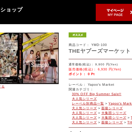
売ショップ
商品コード：
YMD-100
THEヤプーズマーケット 集
通常価格(税込)：
9,900
円(Yen)
販売価格(税込)：
6,930
円(Yen)
ポイント：
0
Pt
レーベル：
Yapoo's Market
する
関連カテゴリ：
30% OFF Big Summer Sale!!
大人気シリーズ
レーベル別商品一覧
>
Yapoo's Mark
大人気シリーズ
>
面接シリーズ
大人気シリーズ
>
大集団シリーズ
大人気シリーズ
>
大集団シリーズ
>
大人気シリーズ
>
面接シリーズ
>
T