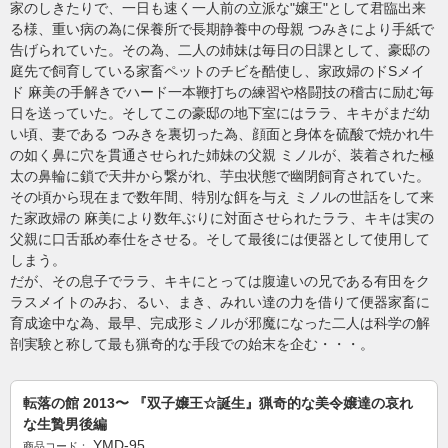
当サイトについて
お問い合わせ
家のしきたりで、一日も速く一人前の立派な"嬢王"として君臨出来
る様、重い病の為に保養所で長期静養中の母親 つみきにより手紙で
特定商取引法に基づく表記
プライバシーポリシー
告げられていた。その為、二人の姉妹は毎日の日課として、豪邸の
庭先で飼育している家畜ペットのチビを酷使し、家政婦のドSメイ
Copyright © 2005- 2026 チーム凛龍ダウンロードサイト All rights reserved.
ド 麻美の手解きでハード一本鞭打ちの練習や格闘技の稽古に励む毎
日を送っていた。そしてこの豪邸の地下室にはララ、キキがまだ幼
い頃、妻である つみきを裏切った為、顔面と身体を硫酸で焼かれ牛
の如く鼻に穴を貫通させられた姉妹の父親 ミノルが、装着された極
太の鼻輪に鎖で天井から繋がれ、芋虫状態で幽閉飼育されていた。
その頃から現在まで数年間、特別な餌を与え ミノルの世話をして来
た家政婦の 麻美により数年ぶりに対面させられたララ、キキは実の
父親に口舌舐め奉仕をさせる。そして最後には便器として使用して
しまう。
だが、その息子でララ、キキにとっては腹違いの兄である有田をク
ラスメイトのみお、るい、まき、みれい達の力を借りて便器家畜に
育成途中な為、最早、完成形ミノルが邪魔になった二人は科学の解
剖実験と称して最も猟奇的な手段での始末を企む・・・。
転落の館 2013〜 『双子嬢王☆誕生』猟奇的な美令嬢達の哀れ
な生贄男後編
YMD-95
商品コード：