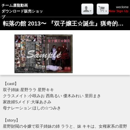
-->
チーム凛龍動画
weclome
ダウンロード販売ショッ
New Sign Up
戻る
プ
転落の館 2013〜 『双子嬢王☆誕生』猟奇的な美令嬢達の哀れな生贄男後編
ログイン
MYページ
カートを見る
(Log In)
(My Page)
(Your Cart)
ようこそ ゲストさん
【cast】
新規会員登録
双子姉妹:星野ララ 星野キキ
クラスメイト:小咲みお 西島るい 優木みれい 里田まき
家政婦Sメイド:大塚あさみ
母ナレーション:ほしの☆つみき
【story】
星野財閥の令嬢で双子姉妹の姉 ララと、妹 キキは、女権家系の星野